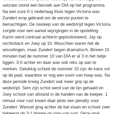
seizoen stond een bezoek aan DIA op het programma.
Na een zure 0-1 nederlaag thuis tegen Victoria was
Zundert erop gebrand om de eerste punten te
bemachtigen. De nasleep van de wedstrijd tegen Victoria
zorgde voor een aantal wijzigingen in de opstelling.
Karim werd centraal achterin gepositioneerd, Jay op
rechtsback en Joey op 10. Misschien waren het de
wisselingen, maar Zundert begon dramatisch. Binnen 15
minuten had de nummer 10 van DIA er al 3 in het netje
liggen. 3-0 achter en daar was ook niks op aan te
merken. Gelukkig schoot de nummer 10 zijn 4e kans vol
op de paal, waardoor er nog een soort van hoop was. Na
deze periode kreeg Zundert wat meer grip op de
wedstrijd. Sem zijn schot werd van de lijn gehaald en
Joey schoot van afstand in de handen van de keeper. 1
minuut voor rust kwam daar plots een penalty voor
Zundert. Wessel ging achter de bal staan en schoot zeer
beheerst de 3-1 binnen op slag van rust. Deze goal