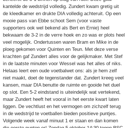
kantelde de wedstrijd volledig. Zundert kwam gretig uit
de kleedkamer en drukte DIA volledig achteruit. Op een
mooie pass van Ebbe schoot Sem (voor vaste
supporters ook wel bekend als Bert en Ernie) heel
bekwaam de 3-2 in de verre hoek en zo was er plots heel
veel mogelijk. Ondertussen waren Bram en Mike in de
ploeg gekomen voor Quinten en Teun. Met deze verse
krachten gaf Zundert alles voor de gelijkmaker. Met Stef
in de laatste minuten voor Wessel was het alles of niks.
Helaas leert een oude voetbalwet ons: als je hem zelf
niet maakt, doet de tegenstander dat. Zundert kreeg veel
kansen, maar DIA benutte de ruimte en gooide het duel
op slot. Een 5-2 eindstand is uiteindelijk wat vertekend,
maar Zundert heeft het vooral in het eerste kwart laten
liggen. De vechtlust en het vermogen om zichzelf terug
in de wedstrijd te voetballen bieden positieve puntjes.
Volgende week vanaf minuut 1 er staan en dan komen
die eerste punten er! Zondag 5 oktober 14:30 tegen BSC,