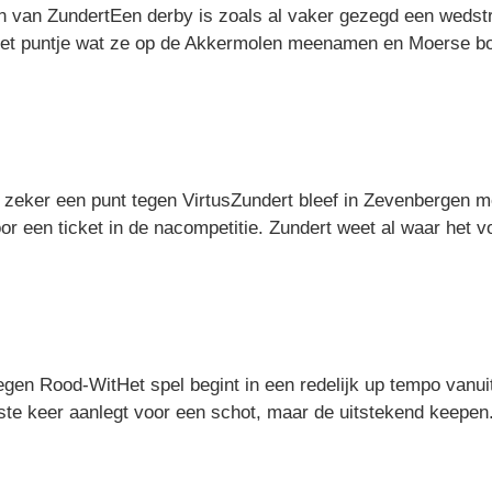
oen van ZundertEen derby is zoals al vaker gezegd een wedstr
t het puntje wat ze op de Akkermolen meenamen en Moerse b
zeker een punt tegen VirtusZundert bleef in Zevenbergen me
r een ticket in de nacompetitie. Zundert weet al waar het vo
gen Rood-WitHet spel begint in een redelijk up tempo vanuit
rste keer aanlegt voor een schot, maar de uitstekend keepen