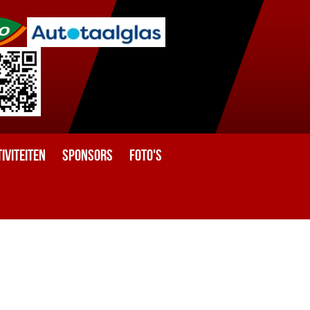
iviteiten
Sponsors
Foto's