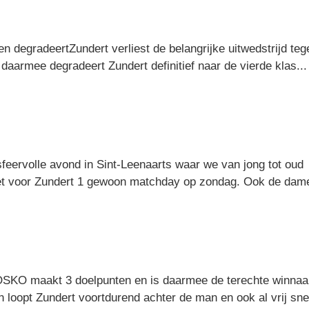
en degradeertZundert verliest de belangrijke uitwedstrijd t
 daarmee degradeert Zundert definitief naar de vierde klas..
feervolle avond in Sint-Leenaarts waar we van jong tot ou
het voor Zundert 1 gewoon matchday op zondag. Ook de dame
KO maakt 3 doelpunten en is daarmee de terechte winnaar v
 loopt Zundert voortdurend achter de man en ook al vrij snel