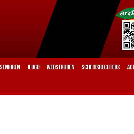
Senioren
Jeugd
Wedstrijden
Scheidsrechters
Act