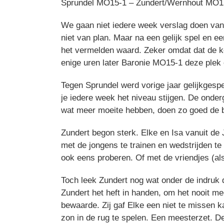
Sprundel MO15-1 – Zundert/Wernhout MO15
We gaan niet iedere week verslag doen van
niet van plan. Maar na een gelijk spel en e
het vermelden waard. Zeker omdat dat de ko
enige uren later Baronie MO15-1 deze plek o
Tegen Sprundel werd vorige jaar gelijkgesp
je iedere week het niveau stijgen. De onder
wat meer moeite hebben, doen zo goed de be
Zundert begon sterk. Elke en Isa vanuit d
met de jongens te trainen en wedstrijden t
ook eens proberen. Of met de vriendjes (als
Toch leek Zundert nog wat onder de indruk 
Zundert het heft in handen, om het nooit mee
bewaarde. Zij gaf Elke een niet te missen 
zon in de rug te spelen. Een meesterzet. De