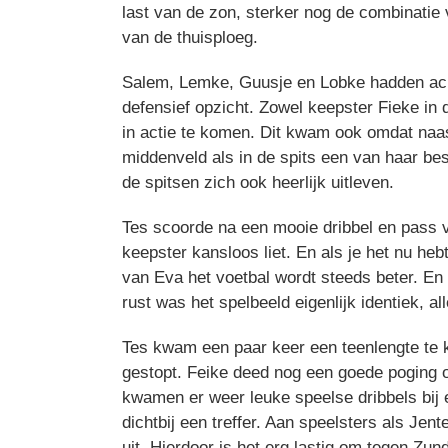
last van de zon, sterker nog de combinatie
van de thuisploeg.
Salem, Lemke, Guusje en Lobke hadden acht
defensief opzicht. Zowel keepster Fieke in d
in actie te komen. Dit kwam ook omdat naas
middenveld als in de spits een van haar bes
de spitsen zich ook heerlijk uitleven.
Tes scoorde na een mooie dribbel en pass 
keepster kansloos liet. En als je het nu h
van Eva het voetbal wordt steeds beter. En 
rust was het spelbeeld eigenlijk identiek, al
Tes kwam een paar keer een teenlengte te k
gestopt. Feike deed nog een goede poging o
kwamen er weer leuke speelse dribbels bij 
dichtbij een treffer. Aan speelsters als Je
uit. Hierdoor is het erg lastig om tegen Zu