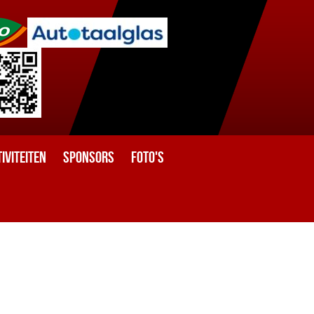
iviteiten
Sponsors
Foto's