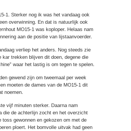
5-1. Sterker nog ik was het vandaag ook
een overwinning. En dat is natuurlijk ook
t/Wernhout MO15-1 was koploper. Helaas nam
nering aan de positie van lijstaanvoerder.
andaag verliep het anders. Nog steeds zie
kar trekken blijven dit doen, degene die
ne” waar het lastig is om tegen te spelen.
eiden gewend zijn om tweemaal per week
schien moeten de dames van de MO15-1 dit
dat noemen.
te vijf minuten sterker. Daarna nam
a die de achterlijn zocht en het overzicht
d de toss gewonnen en gekozen om met de
operen ploert. Het bomvolle uitvak had geen