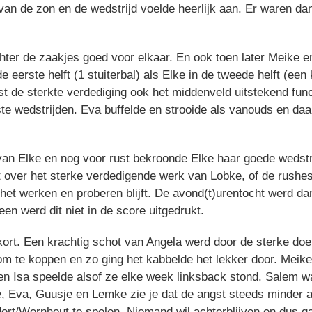
 van de zon en de wedstrijd voelde heerlijk aan. Er waren 
er de zaakjes goed voor elkaar. En ook toen later Meike e
e eerste helft (1 stuiterbal) als Elke in de tweede helft (ee
t de sterkte verdediging ook het middenveld uitstekend fun
te wedstrijden. Eva buffelde en strooide als vanouds en daa
van Elke en nog voor rust bekroonde Elke haar goede wedst
ebt over het sterke verdedigende werk van Lobke, of de rus
het werken en proberen blijft. De avond(t)urentocht werd da
leen werd dit niet in de score uitgedrukt.
ort. Een krachtig schot van Angela werd door de sterke doe
m te koppen en zo ging het kabbelde het lekker door. Meike
en Isa speelde alsof ze elke week linksback stond. Salem 
nte, Eva, Guusje en Lemke zie je dat de angst steeds minder a
ndert/Wernhout te spelen. Niemand wil achterblijven en dus g