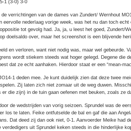
-1 (3-0) 3-0
 de verrichtingen van de dames van Zundert/ Wernhout MO1
en eervolle nederlaag vorige week, was het nu dan toch echt 
ppositie tot gevolg had. Ja, ja, u leest het goed, Zunder
p doelsaldo over, maar het screenshot is een blijvende herin
eeld en verloren, want niet nodig was, maar wel gebeurde. V
grens wordt stiekem steeds wat hoger gelegd. Degene die de 
st dat ze echt aanhaken. Hierdoor staat er een “mean-machi
e JO14-1 deden mee. Je kunt duidelijk zien dat deze twee m
e spelen. Zij laten zich niet zomaar uit de weg duwen. Mis
 er die zijn) in de tuin gaan oefenen met beuken, zoals ze 
door de wedstrijden van vorig seizoen. Sprundel was de eers
r los te laten. Feike ontfutselde de bal en gaf die aan Angel
kans. Dat deed zij dan ook niet, 0-1. Aanvoerder Meike ha
 verdedigers uit Sprundel keken steeds in die hinderlijke k