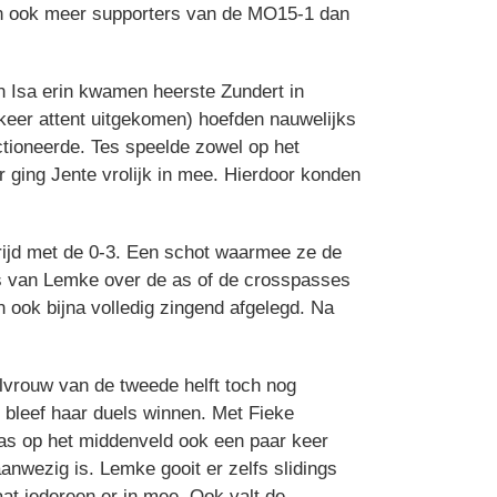
dan ook meer supporters van de MO15-1 dan
n Isa erin kwamen heerste Zundert in
n keer attent uitgekomen) hoefden nauwelijks
ctioneerde. Tes speelde zowel op het
r ging Jente vrolijk in mee. Hierdoor konden
rijd met de 0-3. Een schot waarmee ze de
hes van Lemke over de as of de crosspasses
n ook bijna volledig zingend afgelegd. Na
lvrouw van de tweede helft toch nog
 bleef haar duels winnen. Met Fieke
was op het middenveld ook een paar keer
anwezig is. Lemke gooit er zelfs slidings
aat iedereen er in mee. Ook valt de