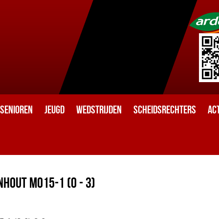
Senioren
Jeugd
Wedstrijden
Scheidsrechters
Act
hout MO15-1 (0 - 3)