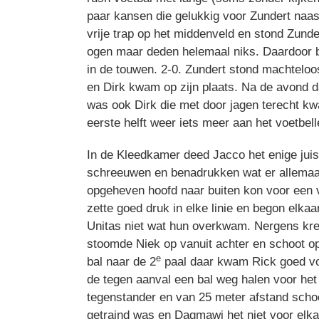
paar kansen die gelukkig voor Zundert naas
vrije trap op het middenveld en stond Zund
ogen maar deden helemaal niks. Daardoor be
in de touwen. 2-0. Zundert stond machteloo
en Dirk kwam op zijn plaats. Na de avond d
was ook Dirk die met door jagen terecht kw
eerste helft weer iets meer aan het voetbell
In de Kleedkamer deed Jacco het enige juiste
schreeuwen en benadrukken wat er allemaal
opgeheven hoofd naar buiten kon voor een v
zette goed druk in elke linie en begon elka
Unitas niet wat hun overkwam. Nergens kreg
stoomde Niek op vanuit achter en schoot op
e
bal naar de 2
paal daar kwam Rick goed voor
de tegen aanval een bal weg halen voor het 
tegenstander en van 25 meter afstand schoo
getraind was en Dagmawi het niet voor elkaa