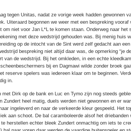
g tegen Unitas, nadat ze vorige week hadden gewonnen van
k. Uiteraard begonnen we weer met een bespreking vooraf w
 om niet voor Jan L*L te komen staan. Onderweg naar het s
rekening met deze wedstrijd gehouden was. Bij menig huis 
reiding op de intocht van de Sint werd zelf gedacht aan ee
dstrijd bespreking niet altijd daar was, de opmerking “je den
t van de wedstrijd. Bij het omkleden, in een echte kleedka
scheenbeschermers bij en Dagmawi wilde zonder broek gaan
met reserve spelers was iedereen klaar om te beginnen. Verd
ig in.
n met Dirk op de bank en Luc en Tymo zijn nog steeds geble
n Zundert heel matig, duels werden niet gewonnen en er ware
aar ingeleverd en naar de verkeerde kleur gespeeld. Het t
iek aan schoot. De bal caramboleerde alsof het driebanden 
 te herstellen echter bleek Zundert onmachtig om iets te cr
 bal naar voren daar werden de vaardige buitenspeler en ste