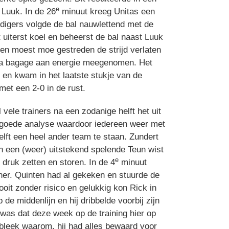
e
 Luuk. In de 26
minuut kreeg Unitas een
edigers volgde de bal nauwlettend met de
uiterst koel en beheerst de bal naast Luuk
en moest moe gestreden de strijd verlaten
xtra bagage aan energie meegenomen. Het
 en kwam in het laatste stukje van de
met een 2-0 in de rust.
vele trainers na een zodanige helft het uit
 goede analyse waardoor iedereen weer met
lft een heel ander team te staan. Zundert
en een (weer) uitstekend spelende Teun wist
e
druk zetten en storen. In de 4
minuut
ner. Quinten had al gekeken en stuurde de
oit zonder risico en gelukkig kon Rick in
e middenlijn en hij dribbelde voorbij zijn
was dat deze week op de training hier op
 bleek waarom, hij had alles bewaard voor