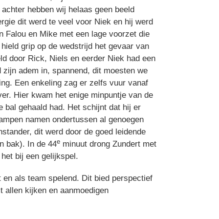
r achter hebben wij helaas geen beeld
rgie dit werd te veel voor Niek en hij werd
n Falou en Mike met een lage voorzet die
hield grip op de wedstrijd het gevaar van
d door Rick, Niels en eerder Niek had een
d zijn adem in, spannend, dit moesten we
ing. Een enkeling zag er zelfs vuur vanaf
over. Hier kwam het enige minpuntje van de
al gehaald had. Het schijnt dat hij er
e kampen namen ondertussen al genoegen
nstander, dit werd door de goed leidende
e
n bak). In de 44
minuut drong Zundert met
et bij een gelijkspel.
t en als team spelend. Dit bied perspectief
t allen kijken en aanmoedigen