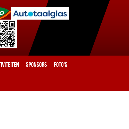
iviteiten
Sponsors
Foto's