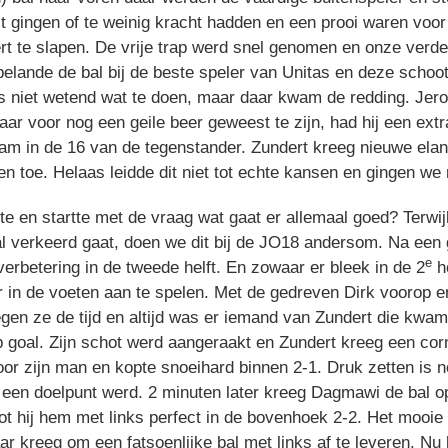
t gingen of te weinig kracht hadden en een prooi waren voor
ert te slapen. De vrije trap werd snel genomen en onze verd
lande de bal bij de beste speler van Unitas en deze schoot 
s niet wetend wat te doen, maar daar kwam de redding. Jero
aar voor nog een geile beer geweest te zijn, had hij een e
am in de 16 van de tegenstander. Zundert kreeg nieuwe elan
en toe. Helaas leidde dit niet tot echte kansen en gingen we 
 en startte met de vraag wat gaat er allemaal goed? Terwijl 
 verkeerd gaat, doen we dit bij de JO18 andersom. Na een
e
erbetering in de tweede helft. En zowaar er bleek in de 2
he
ar in de voeten aan te spelen. Met de gedreven Dirk voorop 
en ze de tijd en altijd was er iemand van Zundert die kwam 
 goal. Zijn schot werd aangeraakt en Zundert kreeg een cor
 zijn man en kopte snoeihard binnen 2-1. Druk zetten is no
een doelpunt werd. 2 minuten later kreeg Dagmawi de bal op d
t hij hem met links perfect in de bovenhoek 2-2. Het mooie 
r kreeg om een fatsoenlijke bal met links af te leveren. Nu