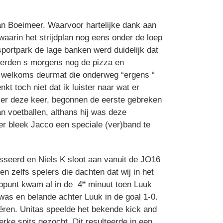
 Boeimeer. Waarvoor hartelijke dank aan
aarin het strijdplan nog eens onder de loep
portpark de lage banken werd duidelijk dat
werden s morgens nog de pizza en
n welkoms deurmat die onderweg “ergens “
kt toch niet dat ik luister naar wat er
mer deze keer, begonnen de eerste gebreken
 voetballen, althans hij was deze
er bleek Jacco een speciale (ver)band te
sseerd en Niels K sloot aan vanuit de JO16
n zelfs spelers die dachten dat wij in het
e
oppunt kwam al in de 4
minuut toen Luuk
was en belande achter Luuk in de goal 1-0.
eëren. Unitas speelde het bekende kick and
rke spits gezocht. Dit resulteerde in een