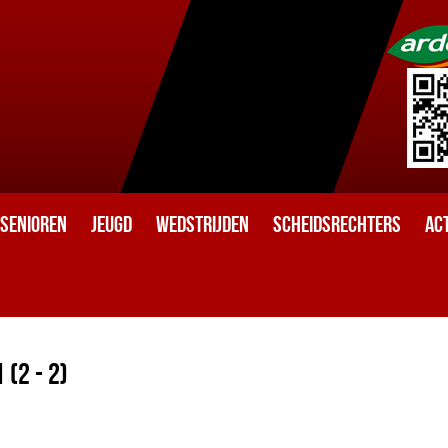
Senioren
Jeugd
Wedstrijden
Scheidsrechters
Act
 (2 - 2)