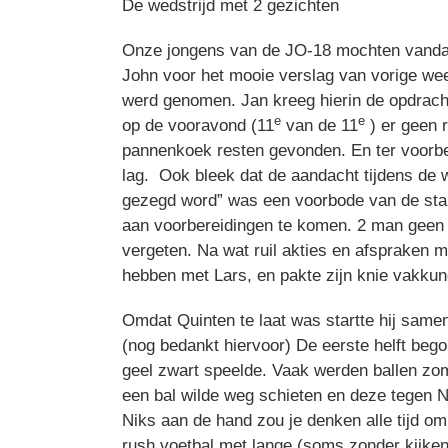
De wedstrijd met 2 gezichten
Onze jongens van de JO-18 mochten vandaa
John voor het mooie verslag van vorige wee
werd genomen. Jan kreeg hierin de opdracht
e
e
op de vooravond (11
van de 11
) er geen 
pannenkoek resten gevonden. En ter voorbe
lag. Ook bleek dat de aandacht tijdens de we
gezegd word” was een voorbode van de star
aan voorbereidingen te komen. 2 man geen 
vergeten. Na wat ruil akties en afspraken 
hebben met Lars, en pakte zijn knie vakkund
Omdat Quinten te laat was startte hij same
(nog bedankt hiervoor) De eerste helft bego
geel zwart speelde. Vaak werden ballen zom
een bal wilde weg schieten en deze tegen N
Niks aan de hand zou je denken alle tijd om
rush voetbal met lange (soms zonder kijken)