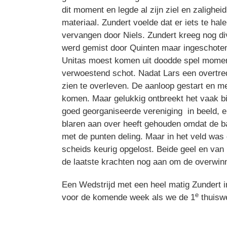
dit moment en legde al zijn ziel en zalighe
materiaal. Zundert voelde dat er iets te hal
vervangen door Niels. Zundert kreeg nog d
werd gemist door Quinten maar ingeschoten 
Unitas moest komen uit doodde spel moment
verwoestend schot. Nadat Lars een overtred
zien te overleven. De aanloop gestart en me
komen. Maar gelukkig ontbreekt het vaak bi
goed georganiseerde vereniging in beeld, e
blaren aan over heeft gehouden omdat de b
met de punten deling. Maar in het veld was 
scheids keurig opgelost. Beide geel en van 
de laatste krachten nog aan om de overwinni
Een Wedstrijd met een heel matig Zundert i
e
voor de komende week als we de 1
thuiswe