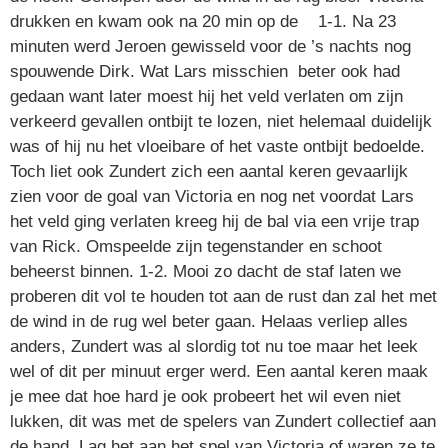
drukken en kwam ook na 20 min op de 1-1. Na 23
minuten werd Jeroen gewisseld voor de ’s nachts nog
spouwende Dirk. Wat Lars misschien beter ook had
gedaan want later moest hij het veld verlaten om zijn
verkeerd gevallen ontbijt te lozen, niet helemaal duidelijk
was of hij nu het vloeibare of het vaste ontbijt bedoelde.
Toch liet ook Zundert zich een aantal keren gevaarlijk
zien voor de goal van Victoria en nog net voordat Lars
het veld ging verlaten kreeg hij de bal via een vrije trap
van Rick. Omspeelde zijn tegenstander en schoot
beheerst binnen. 1-2. Mooi zo dacht de staf laten we
proberen dit vol te houden tot aan de rust dan zal het met
de wind in de rug wel beter gaan. Helaas verliep alles
anders, Zundert was al slordig tot nu toe maar het leek
wel of dit per minuut erger werd. Een aantal keren maak
je mee dat hoe hard je ook probeert het wil even niet
lukken, dit was met de spelers van Zundert collectief aan
de hand. Lag het aan het spel van Victoria of waren ze te