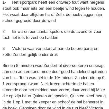
1- Het sportpark heeft een ontwerp fout want nergens
staat ook maar iets om een beetje wind tegen te houden.
Het waait daar altijd en hard. Zelfs de hoekvlaggen zijn
scheef gegroeid door de wind
2- Er waren een aantal spelers die de avond er voor
toch net iets te veel op hadden
3- Victoria was van start af aan de betere partij en
zette Zundert gelijk onder druk
Binnen 8 minuten was Zundert al diverse keren ontsnapt
aan een achterstand mede door goed handelend optreden
e
van Luc. Toch was het in de 10
minuut Zundert die op 0-
1 voorsprong kwam. Niek kreeg achterin de bal en
stoomde door het midden naar voren, daar vond hij Mike
die op zijn beurt Quinten vrijspeelde, Quinten bleef rustig
in de 1 op 1 met de keeper en schoof de bal beheerst in
de hoek. Geholpen door de wind in de rug bleef Victoria