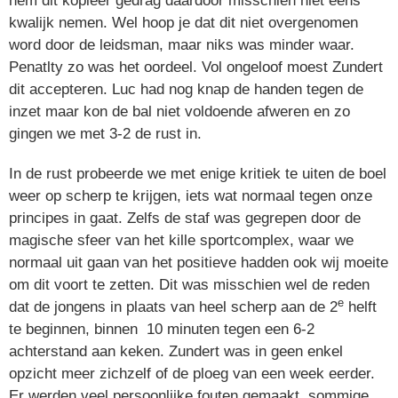
hem dit kopieer gedrag daardoor misschien niet eens
kwalijk nemen. Wel hoop je dat dit niet overgenomen
word door de leidsman, maar niks was minder waar.
Penatlty zo was het oordeel. Vol ongeloof moest Zundert
dit accepteren. Luc had nog knap de handen tegen de
inzet maar kon de bal niet voldoende afweren en zo
gingen we met 3-2 de rust in.
In de rust probeerde we met enige kritiek te uiten de boel
weer op scherp te krijgen, iets wat normaal tegen onze
principes in gaat. Zelfs de staf was gegrepen door de
magische sfeer van het kille sportcomplex, waar we
normaal uit gaan van het positieve hadden ook wij moeite
om dit voort te zetten. Dit was misschien wel de reden
e
dat de jongens in plaats van heel scherp aan de 2
helft
te beginnen, binnen 10 minuten tegen een 6-2
achterstand aan keken. Zundert was in geen enkel
opzicht meer zichzelf of de ploeg van een week eerder.
Er werden veel persoonlijke fouten gemaakt, sommige