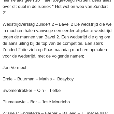
hier helaas geen 10
aan toegevoegd worden. Lees alles
over dit duel in de rubriek “ Het wel en wee van Zundert
2”
Wedstrijdverslag Zundert 2 – Bavel 2 De wedstrijd die we
in mochten halen vanwege een eerder afgelaste wedstrijd
tegen de mannen van Bavel 2. Een wedstrijd die ging om
de aansluiting bij de top van de competitie. Een sterk
Zundert 2 die zich op Paasmaandag mochten opmaken
voor de wedstrijd, met de volgende namen;
Jan Vermeul
Ernie – Buurman – Mathis - Bdayboy
Bwomentrekker – Oin - Tiefke
Plumeauwie – Bor – José Mourinho
Wissels: Engleterre – Barber – Baljeed – Jij met je haar