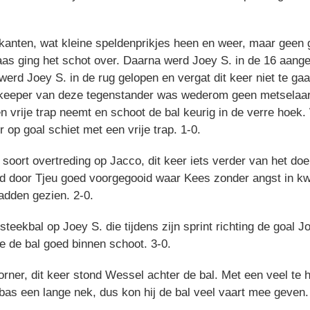
anten, wat kleine speldenprikjes heen en weer, maar geen g
as ging het schot over. Daarna werd Joey S. in de 16 aanget
werd Joey S. in de rug gelopen en vergat dit keer niet te gaa
e keeper van deze tegenstander was wederom geen metselaa
 vrije trap neemt en schoot de bal keurig in de verre hoek.
 op goal schiet met een vrije trap. 1-0.
soort overtreding op Jacco, dit keer iets verder van het do
d door Tjeu goed voorgegooid waar Kees zonder angst in kw
hadden gezien. 2-0.
teekbal op Joey S. die tijdens zijn sprint richting de goal 
die de bal goed binnen schoot. 3-0.
ner, dit keer stond Wessel achter de bal. Met een veel te 
ft bas een lange nek, dus kon hij de bal veel vaart mee geve