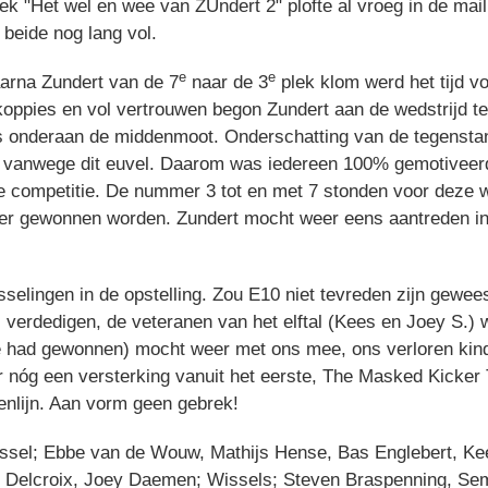
ek "Het wel en wee van ZUndert 2" plofte al vroeg in de mailbo
 beide nog lang vol.
e
e
arna Zundert van de 7
naar de 3
plek klom werd het tijd v
koppies en vol vertrouwen begon Zundert aan de wedstrijd te
s onderaan de middenmoot. Onderschatting van de tegensta
gen vanwege dit euvel. Daarom was iedereen 100% gemotiveer
e competitie. De nummer 3 tot en met 7 stonden voor deze w
t er gewonnen worden. Zundert mocht weer eens aantreden in
selingen in de opstelling. Zou E10 niet tevreden zijn gewe
verdedigen, de veteranen van het elftal (Kees en Joey S.) 
de had gewonnen) mocht weer met ons mee, ons verloren kin
 nóg een versterking vanuit het eerste, The Masked Kicker 
enlijn. Aan vorm geen gebrek!
kassel; Ebbe van de Wouw, Mathijs Hense, Bas Englebert, Ke
el Delcroix, Joey Daemen; Wissels; Steven Braspenning, Se