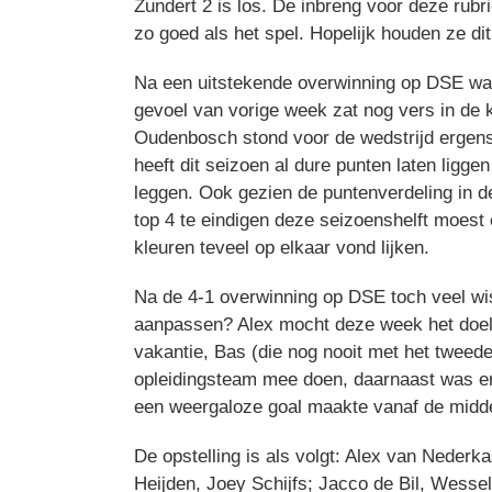
Zundert 2 is los. De inbreng voor deze rubri
zo goed als het spel. Hopelijk houden ze dit
Na een uitstekende overwinning op DSE wa
gevoel van vorige week zat nog vers in de 
Oudenbosch stond voor de wedstrijd ergen
heeft dit seizoen al dure punten laten lig
leggen. Ook gezien de puntenverdeling in d
top 4 te eindigen deze seizoenshelft moes
kleuren teveel op elkaar vond lijken.
Na de 4-1 overwinning op DSE toch veel wis
aanpassen? Alex mocht deze week het doel 
vakantie, Bas (die nog nooit met het twee
opleidingsteam mee doen, daarnaast was er
een weergaloze goal maakte vanaf de midd
De opstelling is als volgt: Alex van Neder
Heijden, Joey Schijfs; Jacco de Bil, Wess