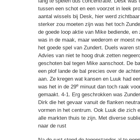
lang te spelen dus concentratie. Desk was d
tussen een schot en een voorzet in leek pro
aantal wissels bij Desk, hier werd zichtbaa
sterker zou moeten zijn was het toch Zunde
de goede loop aktie van Mike bediende, en 
was in de maak, maar wederom er moest nog
het goede spel van Zundert. Duels waren ste
Advies van niet te hoog druk zetten negeerd
geschoten bal tegen Mike aanschoot. De bal 
een plof lande de bal precies over de achter
aan. Ze kregen wat kansen en Luuk had een 
e
was het in de 29
minuut dan toch raak voor
gemaakt. 4-1. Erg geschrokken was Zundert 
Dirk die het gevaar vanuit de flanken neutr
vormen in het centrum. Ook Luuk die zich elk
alle markten thuis te zijn. Met diverse sub
naar de rust
Na de rust stond de tegenstander al te pop