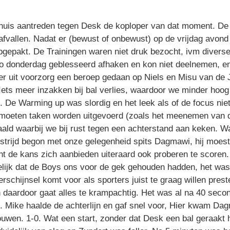
uis aantreden tegen Desk de koploper van dat moment. De 
afvallen. Nadat er (bewust of onbewust) op de vrijdag avo
opgepakt. De Trainingen waren niet druk bezocht, ivm divers
o donderdag geblesseerd afhaken en kon niet deelnemen, en
d er uit voorzorg een beroep gedaan op Niels en Misu van de
Iets meer inzakken bij bal verlies, waardoor we minder hoog
en. De Warming up was slordig en het leek als of de focus n
r moeten taken worden uitgevoerd (zoals het meenemen van d
ald waarbij we bij rust tegen een achterstand aan keken. Was
trijd begon met onze gelegenheid spits Dagmawi, hij moest 
t de kans zich aanbieden uiteraard ook proberen te scoren. 
elijk dat de Boys ons voor de gek gehouden hadden, het was
schijnsel komt voor als sporters juist te graag willen pres
 daardoor gaat alles te krampachtig. Het was al na 40 seco
de. Mike haalde de achterlijn en gaf snel voor, Hier kwam D
 touwen. 1-0. Wat een start, zonder dat Desk een bal geraak