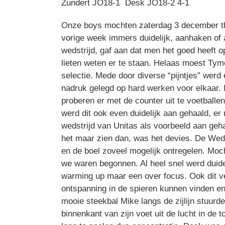
Zundert JO18-1 Desk JO18-2 4-1
Onze boys mochten zaterdag 3 december th
vorige week immers duidelijk, aanhaken of 
wedstrijd, gaf aan dat men het goed heeft 
lieten weten er te staan. Helaas moest Tym
selectie. Mede door diverse “pijntjes” wer
nadruk gelegd op hard werken voor elkaar. 
proberen er met de counter uit te voetball
werd dit ook even duidelijk aan gehaald, e
wedstrijd van Unitas als voorbeeld aan geha
het maar zien dan, was het devies. De Weds
en de boel zoveel mogelijk ontregelen. Moch
we waren begonnen. Al heel snel werd duid
warming up maar een over focus. Ook dit ver
ontspanning in de spieren kunnen vinden en
mooie steekbal Mike langs de zijlijn stuur
binnenkant van zijn voet uit de lucht in de