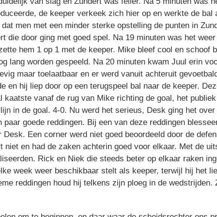
uidelijk van slag en Zundert was feller. Na 5 minuten was he
duceerde, de keeper verkeek zich hier op en werkte de bal ac
r dat men met een minder sterke opstelling de punten in Zun
rt die door ging met goed spel. Na 19 minuten was het weer
zette hem 1 op 1 met de keeper. Mike bleef cool en schoof b
 lang worden gespeeld. Na 20 minuten kwam Juul erin voor 
vig maar toelaatbaar en er werd vanuit achteruit gevoetbald
e en hij liep door op een terugspeel bal naar de keeper. Dez
kaatste vanaf de rug van Mike richting de goal, het publiek
lijn in de goal. 4-0. Nu werd het serieus, Desk ging het ove
paar goede reddingen. Bij een van deze reddingen blesseerde
 Desk. Een corner werd niet goed beoordeeld door de defen
niet en had de zaken achterin goed voor elkaar. Met de ui
aliseerden. Rick en Niek die steeds beter op elkaar raken in
e week weer beschikbaar stelt als keeper, terwijl hij het lie
lieme reddingen houd hij telkens zijn ploeg in de wedstrijde
pelen om te beginnen, en daar waar de scheidsrechter ons p