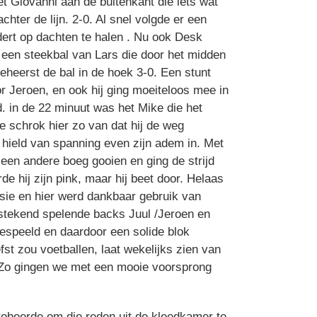
t Giovanni aan de buitenkant die iets wat
hter de lijn. 2-0. Al snel volgde er een
dert op dachten te halen . Nu ook Desk
 een steekbal van Lars die door het midden
eheerst de bal in de hoek 3-0. Een stunt
Jeroen, en ook hij ging moeiteloos mee in
. in de 22 minuut was het Mike die het
e schrok hier zo van dat hij de weg
 hield van spanning even zijn adem in. Met
r een andere boeg gooien en ging de strijd
 hij zijn pink, maar hij beet door. Helaas
sie en hier werd dankbaar gebruik van
tstekend spelende backs Juul /Jeroen en
gespeeld en daardoor een solide blok
fst zou voetballen, laat wekelijks zien van
n. Zo gingen we met een mooie voorsprong
robeerde om die reden uit de kleedkamer te