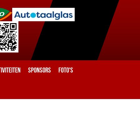
iviteiten
Sponsors
Foto's