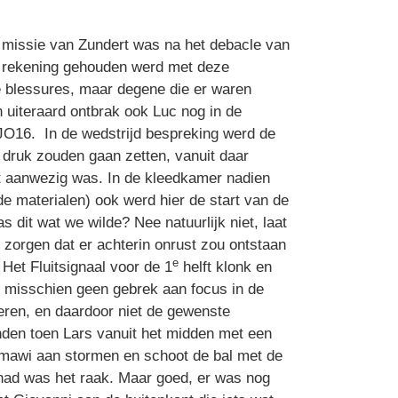
missie van Zundert was na het debacle van
nd rekening gehouden werd met deze
e blessures, maar degene die er waren
 uiteraard ontbrak ook Luc nog in de
 JO16. In de wedstrijd bespreking werd de
 druk zouden gaan zetten, vanuit daar
iet aanwezig was. In de kleedkamer nadien
e materialen) ook werd hier de start van de
 dit wat we wilde? Nee natuurlijk niet, laat
zorgen dat er achterin onrust zou ontstaan
e
Het Fluitsignaal voor de 1
helft klonk en
 misschien geen gebrek aan focus in de
teren, en daardoor niet de gewenste
nden toen Lars vanuit het midden met een
agmawi aan stormen en schoot de bal met de
t had was het raak. Maar goed, er was nog