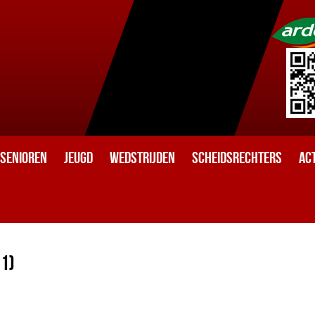
Senioren
Jeugd
Wedstrijden
Scheidsrechters
Act
 1)