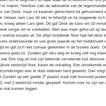
 te maken. Hierdoor zakt de adrenaline van de tegenstander 
er van Desk, maar ze kwamen getrechterd tot gefrustreerd aa
Helaas nam Lars dit iets te letterlijk en hij reageerde zich 
n, kreeg alleen Lars geel. Dit gaf Desk de kans om 10 minu
Desk vergat om te voetballen. Men was meer gefocust op du
overtal situatie uit. De altijd strijdende Teun had het deze k
lkens ondersteunde en van grote waarde op het middenveld 
ijd en gaf zich niet zomaar gewonnen in de fysieke duels. O
astma goed zit. Zundert gaf niks weg en kreeg zelf nog klei
 ook Dirk nog uit met zijn bekende vervelende kuit blessure N
ijkste wedstrijd floot, kwam de ontlading. Een uitstekende we
itzonderingen was er door iedereen hard gewerkt. Dan volgt 
e
dat Zundert op een goede 2
plaatst staat met evenveel punte
, met 1 wedstrijd minder gespeelt. Kortom voor nu zijn we a
de mat kunnen leggen.