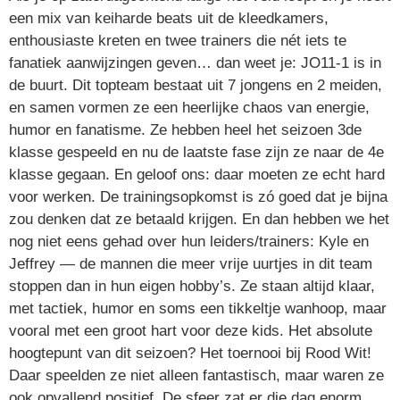
een mix van keiharde beats uit de kleedkamers,
enthousiaste kreten en twee trainers die nét iets te
fanatiek aanwijzingen geven… dan weet je: JO11‑1 is in
de buurt. Dit topteam bestaat uit 7 jongens en 2 meiden,
en samen vormen ze een heerlijke chaos van energie,
humor en fanatisme. Ze hebben heel het seizoen 3de
klasse gespeeld en nu de laatste fase zijn ze naar de 4e
klasse gegaan. En geloof ons: daar moeten ze echt hard
voor werken. De trainingsopkomst is zó goed dat je bijna
zou denken dat ze betaald krijgen. En dan hebben we het
nog niet eens gehad over hun leiders/trainers: Kyle en
Jeffrey — de mannen die meer vrije uurtjes in dit team
stoppen dan in hun eigen hobby’s. Ze staan altijd klaar,
met tactiek, humor en soms een tikkeltje wanhoop, maar
vooral met een groot hart voor deze kids. Het absolute
hoogtepunt van dit seizoen? Het toernooi bij Rood Wit!
Daar speelden ze niet alleen fantastisch, maar waren ze
ook opvallend positief. De sfeer zat er die dag enorm