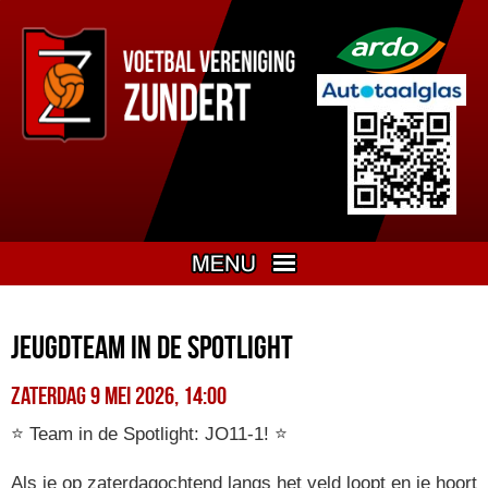
Jeugdteam in de spotlight
zaterdag 9 mei 2026, 14:00
⭐ Team in de Spotlight: JO11‑1! ⭐
Als je op zaterdagochtend langs het veld loopt en je hoort