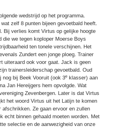
volgende wedstrijd op het programma.
 wat zelf 8 punten bijeen gevoetbald heeft.
 Bij verlies komt Virtus op gelijke hoogte
eid die we tegen koploper Moerse Boys
rijdbaarheid ten tonele verschijnen. Het
evenals Zundert een jonge ploeg. Trainer
rt uiteraard ook voor gaat. Jack is geen
zijn trainersleiderschap gevoetbald. Oud
e
ij nog bij Beek Vooruit (ook 3
klasser) aan
aarna Jan Hereijgers hem opvolgde. Wat
vereniging Zevenbergen. Later is dat Virtus
kt het woord Virtus uit het Latijn te komen
r afschrikken. Ze gaan ervoor en zullen
 ook echt binnen gehaald moeten worden. Met
tte selectie en de aanwezigheid van onze