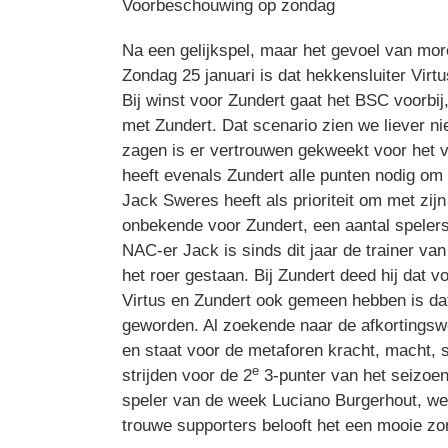
Voorbeschouwing op zondag
Na een gelijkspel, maar het gevoel van mor
Zondag 25 januari is dat hekkensluiter Virtu
Bij winst voor Zundert gaat het BSC voorbij
met Zundert. Dat scenario zien we liever ni
zagen is er vertrouwen gekweekt voor het ve
heeft evenals Zundert alle punten nodig om 
Jack Sweres heeft als prioriteit om met zij
onbekende voor Zundert, een aantal spelers
NAC-er Jack is sinds dit jaar de trainer van 
het roer gestaan. Bij Zundert deed hij dat 
Virtus en Zundert ook gemeen hebben is dat 
geworden. Al zoekende naar de afkortingswoor
en staat voor de metaforen kracht, macht, s
e
strijden voor de 2
3-punter van het seizoen
speler van de week Luciano Burgerhout, wed
trouwe supporters belooft het een mooie z