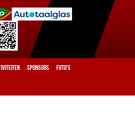
iviteiten
Sponsors
Foto's