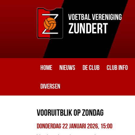
Home
Nieuws
De club
Club info
Diversen
Vooruitblik op zondag
donderdag 22 januari 2026, 15:00