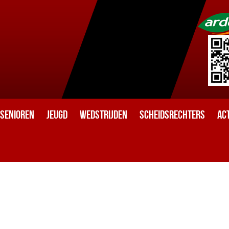
Senioren
Jeugd
Wedstrijden
Scheidsrechters
Act