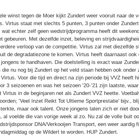
ele winst tegen de Moer kijkt Zundert weer vooruit naar de 
s. Virtus staat met slechts 5 punten, 3 punten onder Zundert
, wat echter zelf geen wedstrijdprogramma heeft dit weekend.
et gebeuren. Met dezelfde inzet, beleving en strijdvaardigh
rdere verloop van de competitie. Virtus zal met diezelfde st
uit de degradatiezone te komen. Virtus heeft daarnaast ook 
n jongens te handhaven. Die doelstelling is exact waar Zunde
 die nu nog bij Zundert op het veld staan hebben ook onder 
Virtus. Voor die tijd en direct na zijn periode bij VVZ heeft h
voor 3 seizoenen en was het seizoen ’20-’21 zijn laatste, w
Virtus in de beginjaren net als Zundert VVZ heette. Voetbal
den; ‘Veel Inzet Reikt Tot Ultieme Sportprestatie’ bijv., blij
terkte, maar ook talent. Onze jongens laten zich er niet doo
, al voelde die van vorige week al zo. Nu zal de volle buit
strijdsponsor DNA/Verkooijen Transport, een weer aardig fi
ondagmiddag op de Wildert te worden. HUP Zundert.