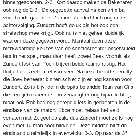
binnengeschoten. 2-2. Kort daarop maken de Bekenaren
ook nog de 2-3. De opgezette aanval na een vrije bal
voor hands gaat erin. Zo moet Zundert toch nog in de
achtervolging. Zundert heeft geluk als het ook een
strafschop mee krijgt. Ook nu is niet geheel duidelijk
waarom deze gegeven wordt. Mentaal doen deze
merkwaardige keuzes van de scheidsrechter ongetwijfeld
iets in het spel, maar daar heeft zowel Beek Vooruit als
Zundert last van. Toch blijven beide teams rustig. Het
fluitje floot veel en fel van keer. Na deze benutte penalty
die Joey beheerst binnen schiet zijn er nog kansen voor
Zundert. Zo is bijv. de in de spits belandde Teun van Gils
die een geblesseerde Tim vervangt er nog bijna dichtbij,
maar ook Rob had nog geregeld iets in gedachten in de
eindfase van de match. Ebbe moet helaas het veld
verlaten met 2x geel op zak, dus Zundert moet zelfs nog
even met 10 man door bikkelen. Deze middag blijft de
e
eindstand uiteindelijk in evenwicht. 3-3. Op naar de 3