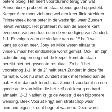
betere ploeg. Het heeft voortdurend terug van wat
Prinsenbeek probeert en staat steeds goed opgesteld.
Keeper Alex moet zich nog wel een keer flink strekken.
Prinsenbeek komt beter in de wedstrijd, waar Zundert
ietwat verslapt. Het profiteert nu aan de andere kant
eveneens van een fout nu in de verdediging van Zundert.
e
1-1. Er volgen zo in de slotfase van de 1
helft wat
kansjes op en neer. Joey en Mike weten elkaar te
vinden, maar het eindballetje wordt gemist. Ook Tim zijn
actie die oog en oog met de keeper komt de staan
bereikt niet het gewenste resultaat. Zo blijft het
e
vooralsnog 1-1. In de 2
helft start Zundert in dezelfde
formatie. Ook nu start Zundert sterk met felheid aan de
bal. Het is dan ook terecht dat Zundert voorkomt na een
goede actie van Mike die het zelf ook keurig en hard
afmaakt. 2-1! Nadien krijgt de wedstrijd een bijzondere
wending. Beek Vooruit krijgt een strafschop waar
niemand eigenlijk echt begrijpt waarom. Deze wordt