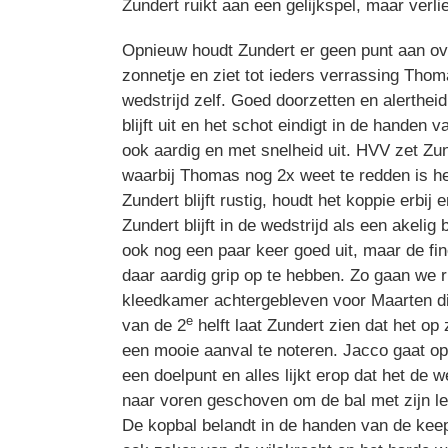
Zundert ruikt aan een gelijkspel, maar verl
Opnieuw houdt Zundert er geen punt aan ove
zonnetje en ziet tot ieders verrassing Tho
wedstrijd zelf. Goed doorzetten en alerthei
blijft uit en het schot eindigt in de hand
ook aardig en met snelheid uit. HVV zet Zun
waarbij Thomas nog 2x weet te redden is het
Zundert blijft rustig, houdt het koppie erbij
Zundert blijft in de wedstrijd als een akeli
ook nog een paar keer goed uit, maar de fi
daar aardig grip op te hebben. Zo gaan we 
kleedkamer achtergebleven voor Maarten die v
e
van de 2
helft laat Zundert zien dat het op
een mooie aanval te noteren. Jacco gaat op 
een doelpunt en alles lijkt erop dat het de
naar voren geschoven om de bal met zijn len
De kopbal belandt in de handen van de keepe