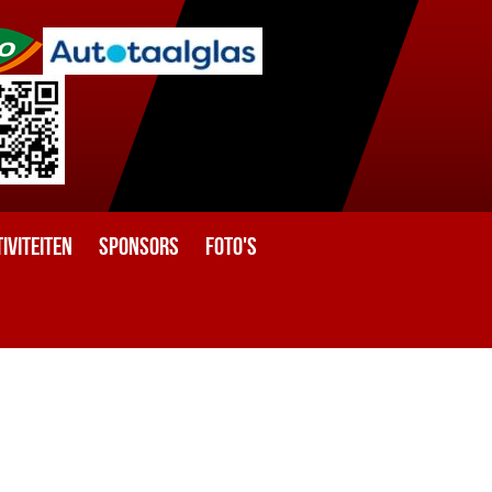
iviteiten
Sponsors
Foto's