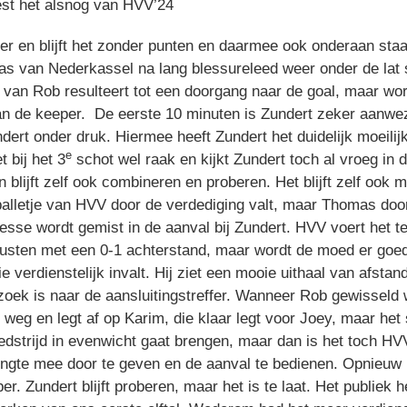
iest het alsnog van HVV’24
r en blijft het zonder punten en daarmee ook onderaan staa
mas van Nederkassel na lang blessureleed weer onder de lat 
d van Rob resulteert tot een doorgang naar de goal, maar wo
en van de keeper. De eerste 10 minuten is Zundert zeker aanw
dert onder druk. Hiermee heeft Zundert het duidelijk moeilij
e
 bij het 3
schot wel raak en kijkt Zundert toch al vroeg in 
 en blijft zelf ook combineren en proberen. Het blijft zelf oo
g balletje van HVV door de verdediging valt, maar Thomas door
nesse wordt gemist in de aanval bij Zundert. HVV voert het 
rusten met een 0-1 achterstand, maar wordt de moed er goed
erdienstelijk invalt. Hij ziet een mooie uithaal van afstand
 zoek is naar de aansluitingstreffer. Wanneer Rob gewisseld w
weg en legt af op Karim, die klaar legt voor Joey, maar het 
 wedstrijd in evenwicht gaat brengen, maar dan is het toch H
gte mee door te geven en de aanval te bedienen. Opnieuw is 
r. Zundert blijft proberen, maar het is te laat. Het publiek 