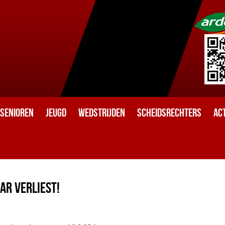
Senioren
Jeugd
Wedstrijden
Scheidsrechters
Act
ar verliest!