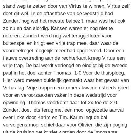
stand weg te zetten door van Virtus te winnen. Virtus zelf
doet dit wel. In de aftastfase van de wedstrijd had
Zundert nog wel het meeste balbezit, maar was het ook
zo nu en dan slordig. Kansen waren er nog niet te
noteren. Zundert werd nog wel teruggefloten voor
buitenspel en krijgt een vrije trap mee, daar waar de
voordeelregel mogelijk meer had opgeleverd. Door een
flauwe overtreding aan de rechterkant kreeg Virtus een
vrije trap. De bal wordt verlengd en eindigt bij de tweede
paal in het doel achter Thomas. 1-0 Voor de thuisploeg.
Hier werd meteen duidelijk gemaakt waar het gevaar van
Virtus lag. Vrije trappen en corners kwamen steeds goed
voor en veroorzaakten vaker in deze wedstrijd voor
opwinding. Thomas voorkomt daar tot 2x toe de 2-0.
Zundert doet iets terug met een mooi opgezette aanval
over links door Karim en Tim. Karim legt de bal
vervolgens mooi schietklaar voor Olivier, die zijn poging
uit de kruising getikt ziet worden door de imposante