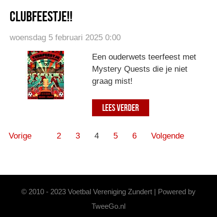
Clubfeestje!!
woensdag 5 februari 2025 0:00
Een ouderwets teerfeest met
Mystery Quests die je niet
graag mist!
LEES VERDER
Vorige
2
3
4
5
6
Volgende
© 2010 - 2023 Voetbal Vereniging Zundert | Powered by
TweeGo.nl