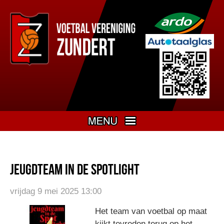
Jeugdteam in de spotlight
vrijdag 9 mei 2025 13:00
Het team van voetbal op maat
kijkt tevreden terug op het